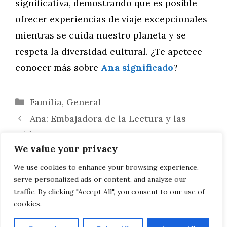
significativa, demostrando que es posible
ofrecer experiencias de viaje excepcionales
mientras se cuida nuestro planeta y se
respeta la diversidad cultural. ¿Te apetece
conocer más sobre
Ana significado
?
Categorías
Familia
,
General
Ana: Embajadora de la Lectura y las
Bibliotecas Comunitarias
We value your privacy
Simplifica tu Trámite: Cómo Solicitar el
Cambio de Titularidad de una Moto de
We use cookies to enhance your browsing experience,
serve personalized ads or content, and analyze our
Segunda Mano en Madrid
traffic. By clicking "Accept All", you consent to our use of
cookies.