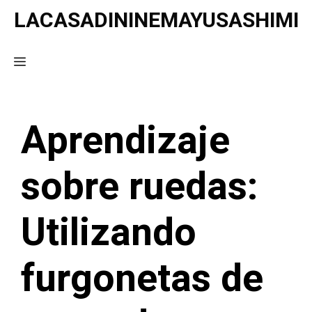
Saltar
LACASADININEMAYUSASHIMI
al
contenido
Menú
Aprendizaje
sobre ruedas:
Utilizando
furgonetas de