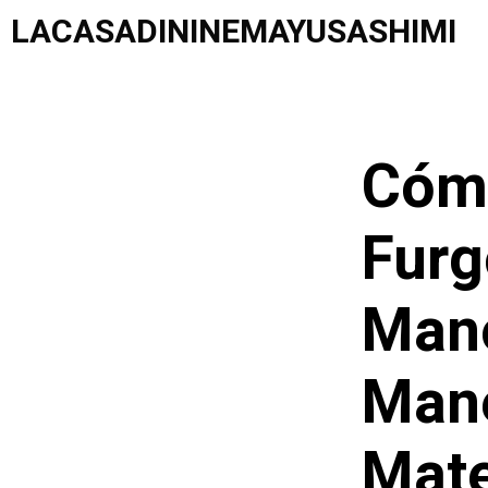
Saltar
LACASADININEMAYUSASHIMI
al
contenido
Cómo
Furg
Mano
Mane
Mate