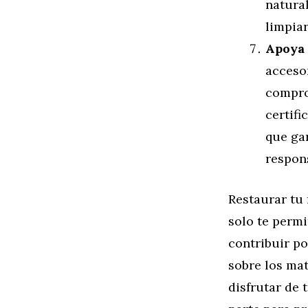
natura
limpia
Apoya 
acceso
compro
certif
que gar
respon
Restaurar tu
solo te permi
contribuir p
sobre los mat
disfrutar de 