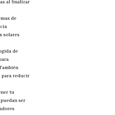
s al finalizar
emas de
ncia
s solares
ogida de
para
 También
o para reducir
ener tu
e puedan ser
iadores