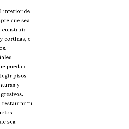
 interior de
mpre que sea
 construir
y cortinas, e
os.
iales
que puedan
legir pisos
nturas y
gresivos.
l restaurar tu
uctos
que sea