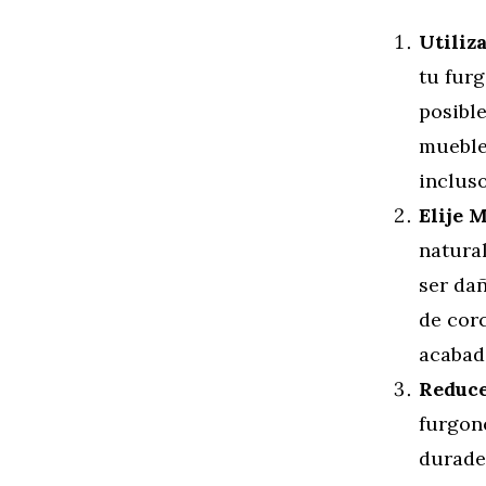
Utiliz
tu furg
posibl
muebles
inclus
Elije 
natura
ser dañ
de cor
acabad
Reduce,
furgon
durader