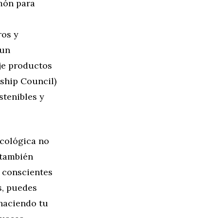
imón para
os y
 un
je productos
ship Council)
stenibles y
cológica no
 también
s conscientes
s, puedes
 haciendo tu