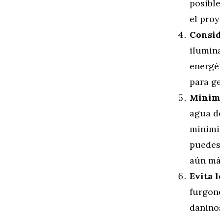
posible
el proy
Consid
ilumina
energé
para ge
Minimi
agua d
minimi
puedes 
aún má
Evita 
furgon
dañino