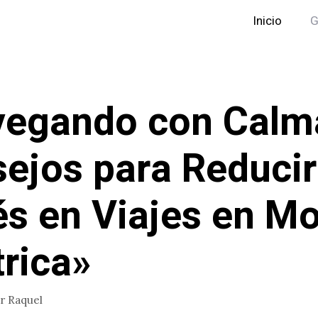
Inicio
G
egando con Calm
ejos para Reducir
és en Viajes en M
trica»
or
Raquel