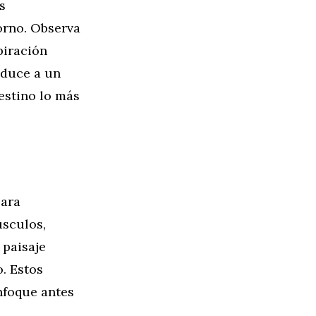
s
orno. Observa
piración
nduce a un
estino lo más
para
úsculos,
 paisaje
. Estos
nfoque antes