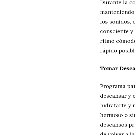
Durante la c
manteniendo 
los sonidos, 
consciente y 
ritmo cómodo 
rápido posibl
Tomar Descan
Programa par
descansar y e
hidratarte y 
hermoso o si
descansos pr
de volver a la