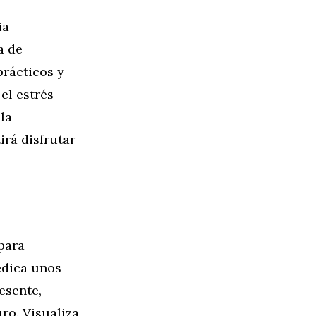
ia
a de
prácticos y
el estrés
la
rá disfrutar
para
edica unos
esente,
ro. Visualiza