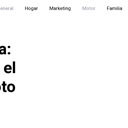
eneral
Hogar
Marketing
Motor
Familia
a:
 el
oto