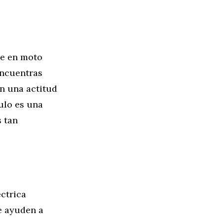
je en moto
encuentras
n una actitud
ulo es una
s tan
éctrica
e ayuden a