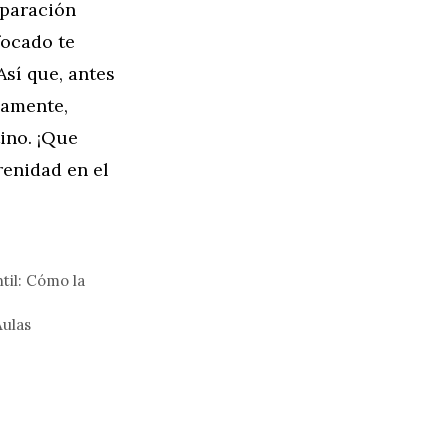
eparación
focado te
Así que, antes
damente,
ino. ¡Que
renidad en el
til: Cómo la
Aulas