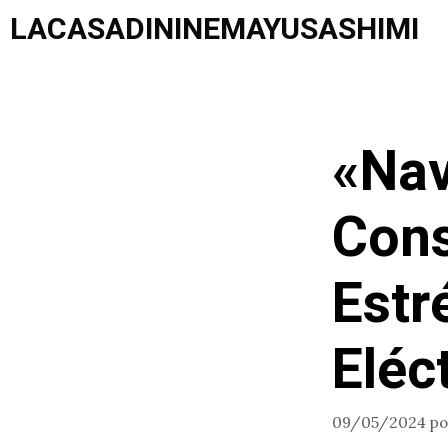
Saltar
LACASADININEMAYUSASHIMI
al
contenido
«Nav
Cons
Estr
Eléc
09/05/2024
p