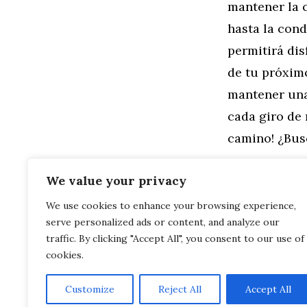
mantener la 
hasta la cond
permitirá dis
de tu próximo
mantener una 
cada giro de
camino! ¿Bu
Categorías
General
,
Mo
We value your privacy
Explorando e
We use cookies to enhance your browsing experience,
Interacción co
serve personalized ads or content, and analyze our
Ositos de Pe
Multiculturales
traffic. By clicking "Accept All", you consent to our use of
cookies.
Customize
Reject All
Accept All