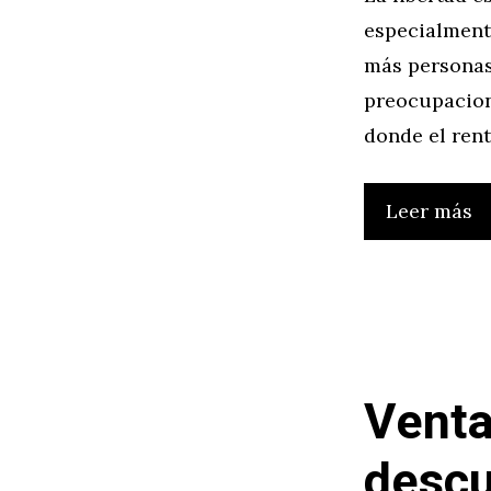
especialment
más personas
preocupacione
donde el ren
Leer más
Venta
descu