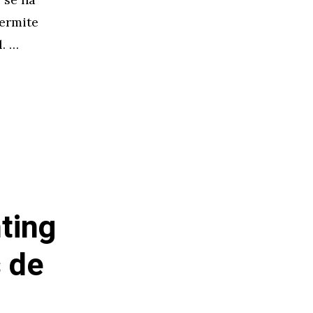
permite
l. …
ting
 de