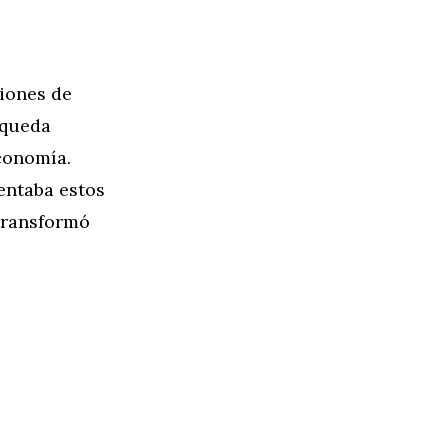
ciones de
squeda
conomía.
entaba estos
transformó