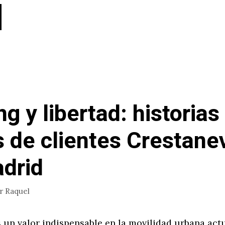
g y libertad: historias
s de clientes Crestane
drid
or
Raquel
s un valor indispensable en la movilidad urbana actu