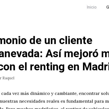
Inicio
G
monio de un cliente
anevada: Así mejoró m
 con el renting en Madr
or
Raquel
cada vez más dinámico y cambiante, encontrar sol
 nuestras necesidades reales es fundamental para m
da. Para muchos madrileños, el renting de vehículos