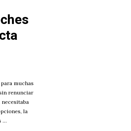
oches
cta
o para muchas
sin renunciar
a necesitaba
opciones, la
s …