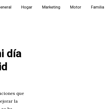
eneral
Hogar
Marketing
Motor
Familia
i día
id
uciones que
ejorar la
 se ha