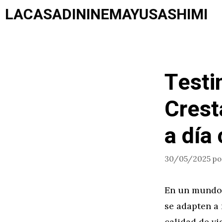
Saltar
LACASADININEMAYUSASHIMI
al
contenido
Testi
Crest
a día
30/05/2025
p
En un mundo 
se adapten a
calidad de vi