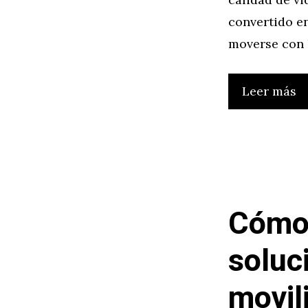
convertido en
moverse con l
Leer más
Cómo 
soluc
movil