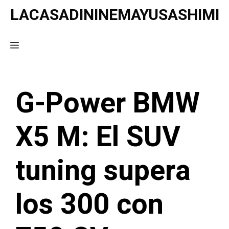
Saltar
LACASADININEMAYUSASHIMI
al
contenido
Menú
G-Power BMW
X5 M: El SUV
tuning supera
los 300 con